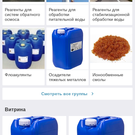
Реагенты для
Реагенты для
Реагенты для
систем обратного
обработки
стабилизационной
осмоса
питательной воды
обработки воды
котлов и тепловых
систем
систем
охлаждения
Флоакулянты
Осадители
Ионообменные
тяжелых металлов
смолы
Смотреть все группы
Витрина