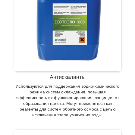
Защищают внутренние стенки отопительных
систем от коррозии и разрушения металлов под
действием физико-химических процессов. Наши
Антискаланты
растворы замедляют скорость отложений,
образующихся при взаимодействии примесей в
Используются для поддержания водно-химического
теплоносителе со стенками трубопровода.
режима систем охлаждения, повышая
эффективность их функционирования, защищая от
образования налета. Могут применяться как
реагенты для систем обратного осмоса с целью
исключения этапа умягчения воды.