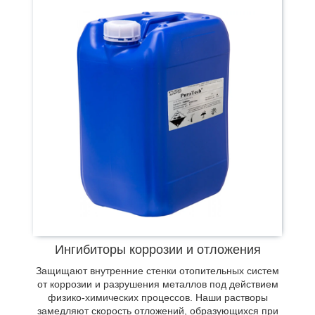
На сайте можно заказать специальные добавки,
действие которых направлено на
предотвращение биологической эрозии. Состав
активен в отношении бактерий, спор грибов,
Ингибиторы коррозии и отложения
плесени, водорослей и прочих
Защищают внутренние стенки отопительных систем
микроорганизмов. Средство действует
от коррозии и разрушения металлов под действием
эффективно в короткое время.
физико-химических процессов. Наши растворы
замедляют скорость отложений, образующихся при