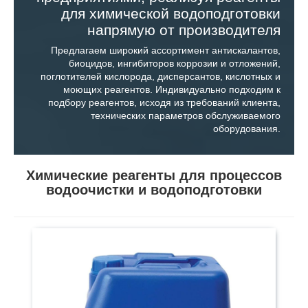
для химической водоподготовки
напрямую от производителя
Предлагаем широкий ассортимент антискалантов,
биоцидов, ингибиторов коррозии и отложений,
Используются для поддержания водно-
поглотителей кислорода, дисперсантов, кислотных и
химического режима систем охлаждения,
моющих реагентов. Индивидуально подходим к
повышая эффективность их функционирования,
подбору реагентов, исходя из требований клиента,
защищая от образования налета. Могут
технических параметров обслуживаемого
применяться как реагенты для систем
оборудования.
обратного осмоса с целью исключения этапа
умягчения воды.
Химические реагенты для процессов
водоочистки и водоподготовки