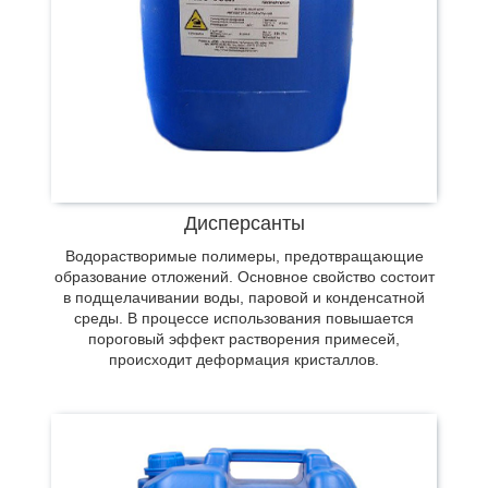
Реагенты эффективно удаляют накопившиеся
загрязнения, малорастворимые соли,
биопленки, микрочастицы, которые снижают
производительность мембранных установок. В
Дисперсанты
процессе очищения составом растворяются
Водорастворимые полимеры, предотвращающие
отложения, при этом вред мембранным
образование отложений. Основное свойство состоит
элементам не наносится.
в подщелачивании воды, паровой и конденсатной
среды. В процессе использования повышается
пороговый эффект растворения примесей,
происходит деформация кристаллов.