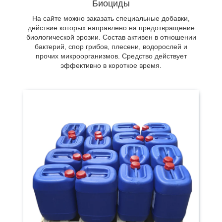
Используется для пластовой, подтоварной
Биоциды
воды, а также водных сред любого уровня
На сайте можно заказать специальные добавки,
минерализации, несмотря на температурный
действие которых направлено на предотвращение
режим.
биологической эрозии. Состав активен в отношении
бактерий, спор грибов, плесени, водорослей и
прочих микроорганизмов. Средство действует
эффективно в короткое время.