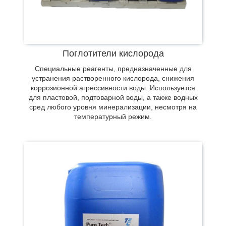
Водорастворимые полимеры,
предотвращающие образование отложений.
Основное свойство состоит в подщелачивании
воды, паровой и конденсатной среды. В
Поглотители кислорода
процессе использования повышается
Специальные реагенты, предназначенные для
пороговый эффект растворения примесей,
устранения растворенного кислорода, снижения
происходит деформация кристаллов.
коррозионной агрессивности воды. Используется
для пластовой, подтоварной воды, а также водных
сред любого уровня минерализации, несмотря на
температурный режим.