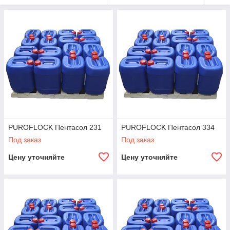
кондитерской и
хлебобулочной
промышленнос
ти
Компания Intec.kz предлагает
комплексные решения для
кондитерской и хлебобулочной
PUROFLOCK Пентасол 231
PUROFLOCK Пентасол 334
промышленности — моющие и
Под заказ
Под заказ
дезинфицирующие средства торговой
Цену уточняйте
Цену уточняйте
марки PUROFLOCK. Эти средства
обеспечат безупречную чистоту
вашего оборудования и помещений,
что особенно важно для производства
продуктов питания.