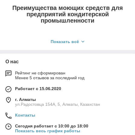
Преимущества моющих средств для
предприятий кондитерской
промышленности
Показать всё
О нас
Эффективность
Рейтинг не сформирован
Менее 5 отзывов за последний год
Моющие средства PUROFLOCK разработаны для
удаления самых сложных загрязнений, включая
Работает с 15.06.2020
жиры, масла и белки, специально для
предприятий кондитерской промышленности.
г. Алматы
ул.Радостовца 154А, 5, Алматы, Казахстан
Контакты
Сегодня работает с 10:00 до 18:00
Показать весь график работы