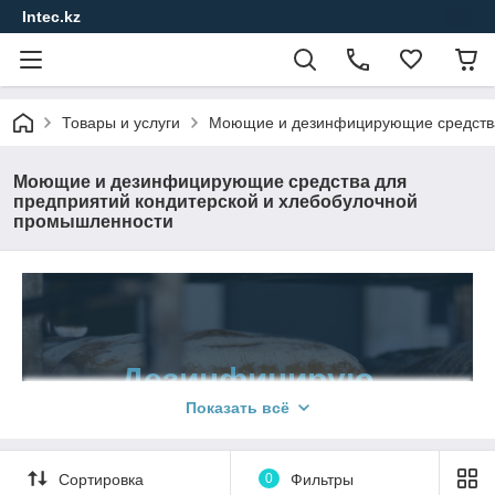
Intec.kz
Товары и услуги
Моющие и дезинфицирующие средства
Моющие и дезинфицирующие средства для
предприятий кондитерской и хлебобулочной
промышленности
Дезинфицирую
щие и моющие
Показать всё
средства для
Сортировка
0
Фильтры
предприятий