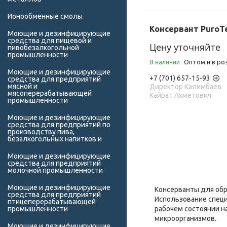
Ионообменные смолы
Консервант PuroTe
Моющие и дезинфицирующие
средства для пищевой и
Цену уточняйте
пивобезалкогольной
промышленности
В наличии
Оптом и в ро
Моющие и дезинфицирующие
+7 (701) 657-15-93
средства для предприятий
мясной и
Директор Калимбаев
мясоперерабатывающей
Кайрат Ахметович
промышленности
Моющие и дезинфицирующие
средства для предприятий по
производству пива,
безалкогольных напитков и
Моющие и дезинфицирующие
средства для предприятий
молочной промышленности
Моющие и дезинфицирующие
Консерванты для обр
средства для предприятий
Использование спец
птицеперерабатывающей
промышленности
рабочем состоянии н
микроорганизмов.
Моющие и дезинфицирующие