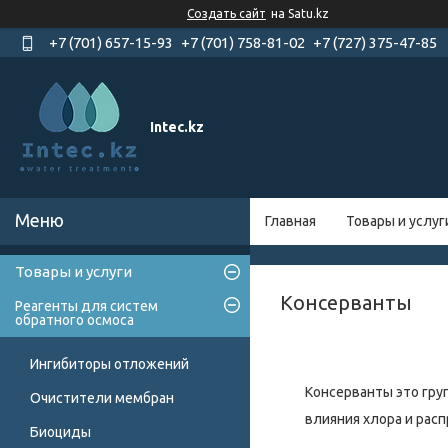
Создать сайт
на Satu.kz
+7 (701) 657-15-93
+7 (701) 758-81-02
+7 (727) 375-47-85
Intec.kz
Главная
Товары и услуг
Товары и услуги
Консерванты
Реагенты для систем
обратного осмоса
Ингибиторы отложений
Консерванты это гру
Очистители мембран
влияния хлора и рас
Биоциды