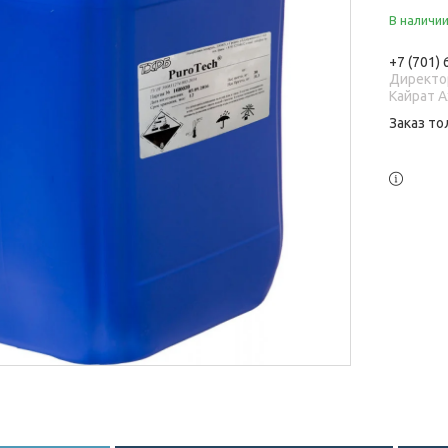
В наличи
+7 (701)
Директо
Кайрат 
Заказ то