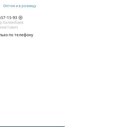
и
Оптом и в розницу
 657-15-93
р Калимбаев
Ахметович
лько по телефону