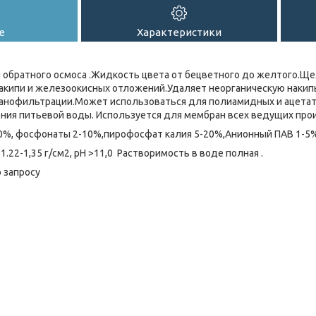
е
Характеристики
обратного осмоса .Жидкость цвета от бецветного до желтого.Ще
накипи и железоокисных отложений.Удаляет неорганическую наки
 нанофильтрации.Может использоваться для полиамидных и ацет
ния питьевой воды. Используется для мембран всех ведущих про
0%, фосфонаты 2-10%,пирофосфат калия 5-20%,Анионный ПАВ 1-5%
1.22-1,35 г/см2, рН >11,0 Растворимость в воде полная .
 запросу