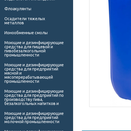
Флоакулянты
Осадители тяжелых
металлов
Ионообменные смолы
Моющие и дезинфицирующие
средства для пищевой и
пивобезалкогольной
промышленности
Моющие и дезинфицирующие
средства для предприятий
мясной и
мясоперерабатывающей
промышленности
Моющие и дезинфицирующие
средства для предприятий по
производству пива,
безалкогольных напитков и
Моющие и дезинфицирующие
средства для предприятий
молочной промышленности