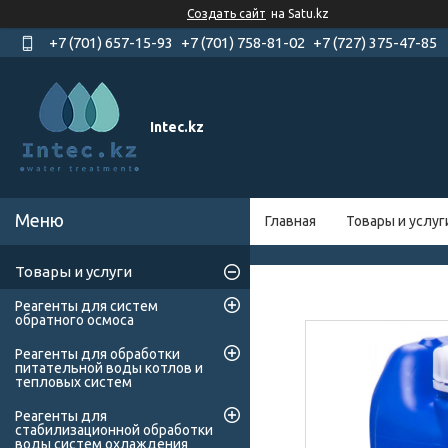
Создать сайт
на Satu.kz
+7 (701) 657-15-93
+7 (701) 758-81-02
+7 (727) 375-47-85
Intec.kz
Главная
Товары и услуг
Товары и услуги
Реагенты для систем
обратного осмоса
Реагенты для обработки
питательной воды котлов и
тепловых систем
Реагенты для
стабилизационной обработки
воды систем охлаждения