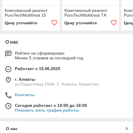
Комплексный реагент
Комплексный реагент
Комп
PuroTechMultitreat 15
PuroTechMultitreat ТА
Puro
Цену уточняйте
Цену уточняйте
Цен
О нас
Рейтинг не сформирован
Менее 5 отзывов за последний год
Работает с 15.06.2020
г. Алматы
ул.Радостовца 154А, 5, Алматы, Казахстан
Контакты
Сегодня работает с 10:00 до 18:00
Показать весь график работы
О нас