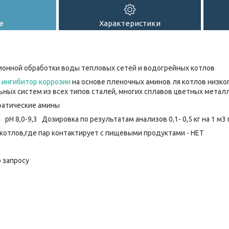
е
Характеристики
ионной обработки воды тепловых сетей и водогрейных котлов
й
ингибитор коррозии
на основе пленочных аминов ля котлов низког
ных систем из всех типов сталей, многих сплавов цветных металло
фатические амины
мл рН 8,0-9,3 Дозировка по результатам анализов 0,1- 0,5 кг на 1 
котлов,где пар контактирует с пищевыми продуктами - НЕТ
 запросу