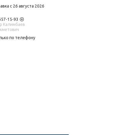
авка с 26 августа 2026
 657-15-93
р Калимбаев
Ахметович
лько по телефону