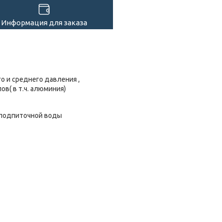
Информация для заказа
о и среднего давления ,
в( в т.ч. алюминия)
м3 подпиточной воды