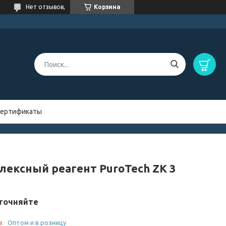
Нет отзывов,
Корзина
ертификаты
лексный реагент PuroTech ZK 3
точняйте
з
Оптом и в розницу