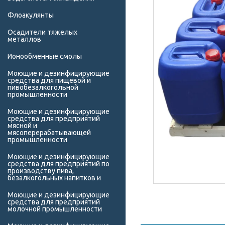
Флоакулянты
Осадители тяжелых
металлов
Ионообменные смолы
Моющие и дезинфицирующие
средства для пищевой и
пивобезалкогольной
промышленности
Моющие и дезинфицирующие
средства для предприятий
мясной и
мясоперерабатывающей
промышленности
Моющие и дезинфицирующие
средства для предприятий по
производству пива,
безалкогольных напитков и
Моющие и дезинфицирующие
средства для предприятий
молочной промышленности