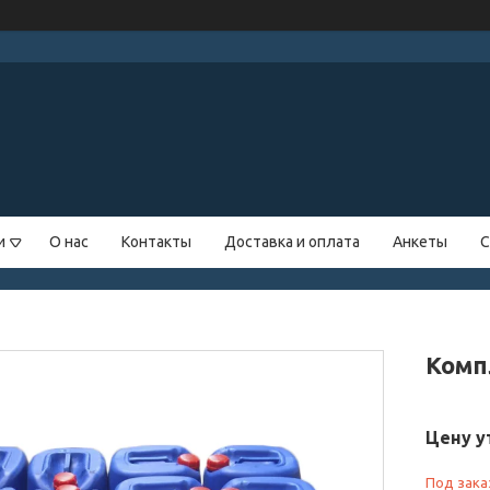
и
О нас
Контакты
Доставка и оплата
Анкеты
С
Комп
Цену у
Под зака