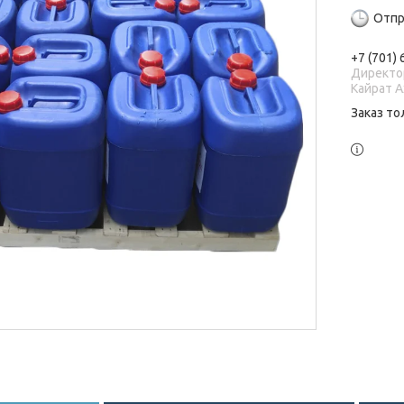
Отпр
+7 (701)
Директо
Кайрат 
Заказ то