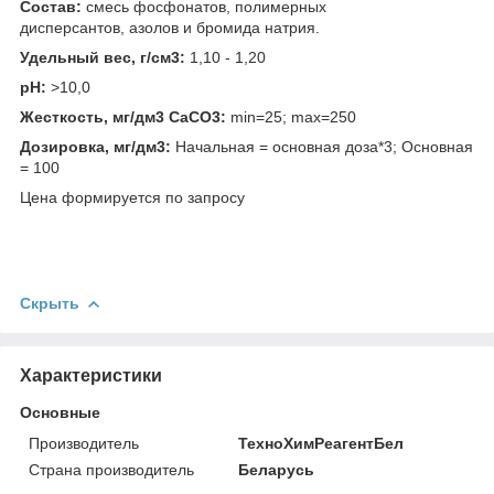
Состав:
смесь фосфонатов, полимерных
дисперсантов, азолов и бромида натрия.
Удельный вес, г/см3:
1,10 - 1,20
pH:
>10,0
Жесткость, мг/дм3 CaCO3:
min=25; max=250
Дозировка, мг/дм3:
Начальная = основная доза*3; Основная
= 100
Цена формируется по запросу
Скрыть
Характеристики
Основные
Производитель
ТехноХимРеагентБел
Страна производитель
Беларусь