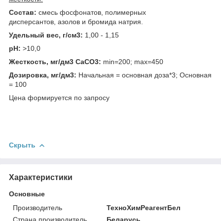
Состав:
смесь фосфонатов, полимерных
дисперсантов, азолов и бромида натрия.
Удельный вес, г/см3:
1,00 - 1,15
pH:
>10,0
Жесткость, мг/дм3 CaCO3:
min=200; max=450
Дозировка, мг/дм3:
Начальная = основная доза*3; Основная
= 100
Цена формируется по запросу
Скрыть
Характеристики
Основные
Производитель
ТехноХимРеагентБел
Страна производитель
Беларусь