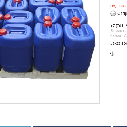
Под зака
Отпр
+7 (701)
Директо
Кайрат 
Заказ то