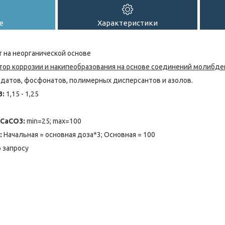
е
Характеристики
 на неорганической основе
ор коррозии и накипеобразования на основе соединений молибден
датов, фосфонатов, полимерных дисперсантов и азолов.
3:
1,15 - 1,25
 CaCO3:
min=25; max=100
:
Начальная = основная доза*3; Основная = 100
 запросу