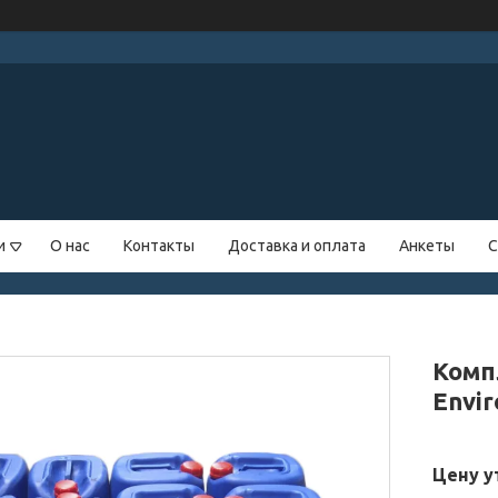
и
О нас
Контакты
Доставка и оплата
Анкеты
С
Комп
Envir
Цену у