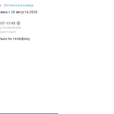
з
Оптом и в розницу
авка с 26 августа 2026
 657-15-93
р Калимбаев
Ахметович
лько по телефону