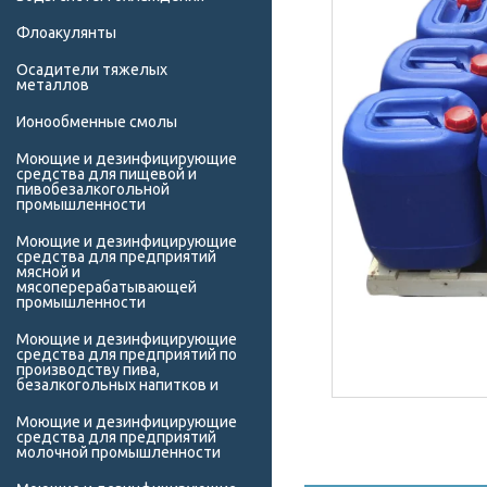
Флоакулянты
Осадители тяжелых
металлов
Ионообменные смолы
Моющие и дезинфицирующие
средства для пищевой и
пивобезалкогольной
промышленности
Моющие и дезинфицирующие
средства для предприятий
мясной и
мясоперерабатывающей
промышленности
Моющие и дезинфицирующие
средства для предприятий по
производству пива,
безалкогольных напитков и
Моющие и дезинфицирующие
средства для предприятий
молочной промышленности