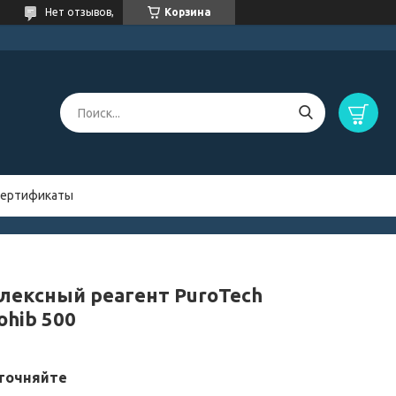
Нет отзывов,
Корзина
ертификаты
лексный реагент PuroTech
ohib 500
точняйте