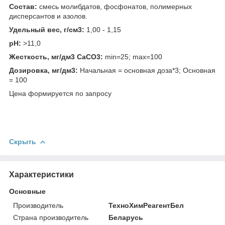
Состав:
смесь молибдатов, фосфонатов, полимерных
дисперсантов и азолов.
Удельный вес, г/см3:
1,00 - 1,15
pH:
>11,0
Жесткость, мг/дм3 CaCO3:
min=25; max=100
Дозировка, мг/дм3:
Начальная = основная доза*3; Основная
= 100
Цена формируется по запросу
Скрыть
Характеристики
Основные
Производитель
ТехноХимРеагентБел
Страна производитель
Беларусь