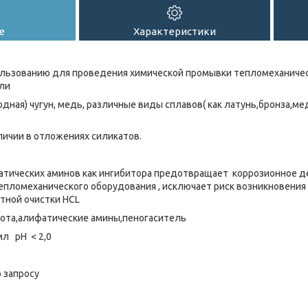
е
Характеристики
ользованию для проведения химической промывки тепломеханичес
ли
одная) чугун, медь, различные виды сплавов( как латунь,бронза,м
личии в отложениях силикатов.
атических аминов как ингибитора предотвращает коррозионное д
тепломеханического оборудования , исключает риск возникновения
тной очистки HCL
лота,алифатические амины,пеногаситель
/мл рН < 2,0
 запросу