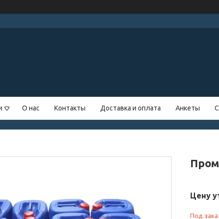
и
О нас
Контакты
Доставка и оплата
Анкеты
С
Пром
Цену у
Под зака