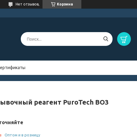
Нет отзывов,
Корзина
ертификаты
ывочный реагент PuroTech BO3
точняйте
з
Оптом и в розницу