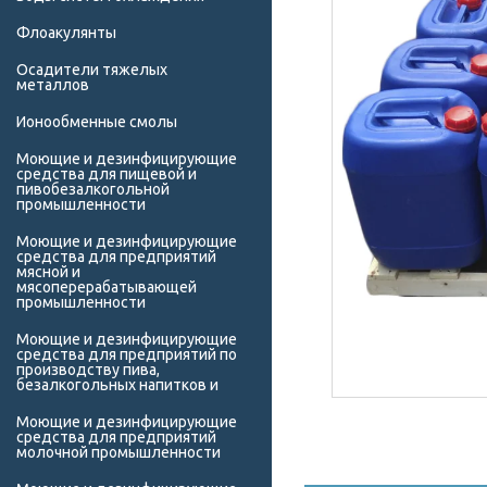
Флоакулянты
Осадители тяжелых
металлов
Ионообменные смолы
Моющие и дезинфицирующие
средства для пищевой и
пивобезалкогольной
промышленности
Моющие и дезинфицирующие
средства для предприятий
мясной и
мясоперерабатывающей
промышленности
Моющие и дезинфицирующие
средства для предприятий по
производству пива,
безалкогольных напитков и
Моющие и дезинфицирующие
средства для предприятий
молочной промышленности