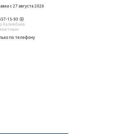
авка с 27 августа 2026
 657-15-93
р Калимбаев
Ахметович
лько по телефону