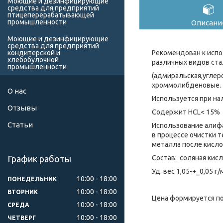
Моющие и дезинфицирующие
средства для предприятий
птицеперерабатывающей
промышленности
Описани
Моющие и дезинфицирующие
средства для предприятий
Рекомендован к исп
кондитерской и
хлебобулочной
различных видов ста
промышленности
(адмиральская,углер
хроммолибденовые.
О нас
Используется при на
Отзывы
Содержит HCL< 15%
Статьи
Использование алиф
в процессе очистки 
металла после кисло
Состав: cоляная кис
График работы
Уд. вес 1,05-+_0,05 г
10:00
18:00
ПОНЕДЕЛЬНИК
10:00
18:00
ВТОРНИК
Цена формируется по
10:00
18:00
СРЕДА
10:00
18:00
ЧЕТВЕРГ