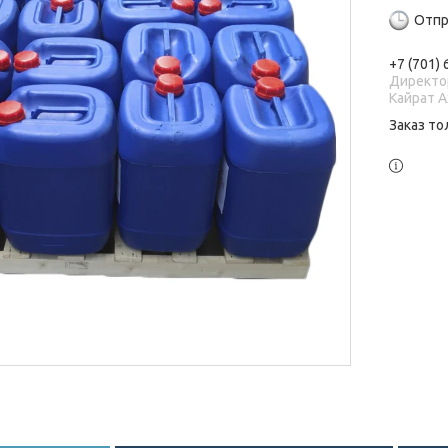
Отпр
+7 (701)
Директо
Кайрат 
Заказ то