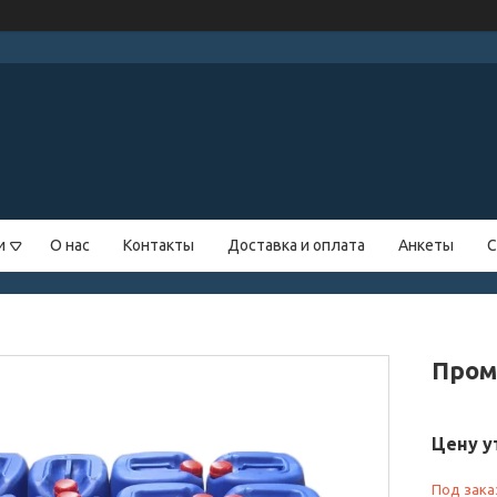
и
О нас
Контакты
Доставка и оплата
Анкеты
С
Пром
Цену у
Под зака