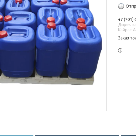
Отпр
+7 (701)
Директо
Кайрат 
Заказ то