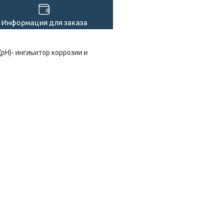
Информация для заказа
Н)- ингиьитор коррозии и