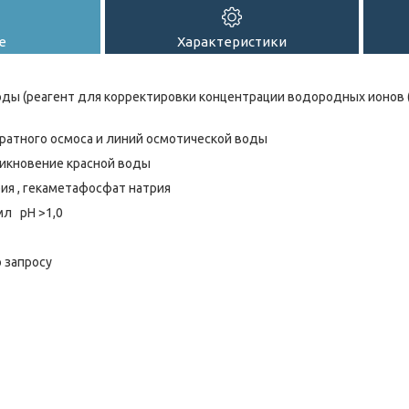
е
Характеристики
ы (реагент для корректировки концентрации водородных ионов (р
ратного осмоса и линий осмотической воды
икновение красной воды
рия , гекаметафосфат натрия
/мл рН >1,0
 запросу