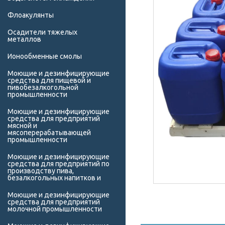
Флоакулянты
Осадители тяжелых
металлов
Ионообменные смолы
Моющие и дезинфицирующие
средства для пищевой и
пивобезалкогольной
промышленности
Моющие и дезинфицирующие
средства для предприятий
мясной и
мясоперерабатывающей
промышленности
Моющие и дезинфицирующие
средства для предприятий по
производству пива,
безалкогольных напитков и
Моющие и дезинфицирующие
средства для предприятий
молочной промышленности