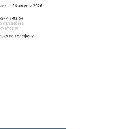
авка с 26 августа 2026
 657-15-93
р Калимбаев
Ахметович
лько по телефону