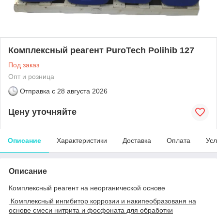
Комплексный реагент PuroTech Polihib 127
Под заказ
Опт и розница
Отправка с
28 августа 2026
Цену уточняйте
Описание
Характеристики
Доставка
Оплата
Усл
Описание
Комплексный реагент на неорганической основе
Комплексный ингибитор коррозии и накипеобразованя на
основе смеси нитрита и фосфоната для обработки