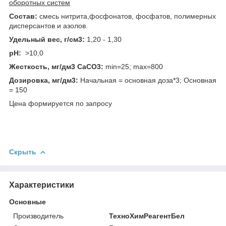
оборотных систем
Состав:
смесь нитрита,фосфонатов, фосфатов, полимерных
дисперсантов и азолов.
Удельный вес, г/см3:
1,20 - 1,30
pH:
>10,0
Жесткость, мг/дм3 CaCO3:
min=25; max=800
Дозировка, мг/дм3:
Начальная = основная доза*3; Основная
= 150
Цена формируется по запросу
Скрыть
Характеристики
Основные
Производитель
ТехноХимРеагентБел