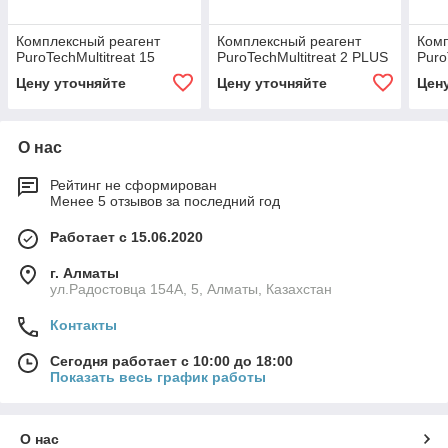
Комплексный реагент
Комплексный реагент
Комп
PuroTechMultitreat 15
PuroTechMultitreat 2 PLUS
Puro
Цену уточняйте
Цену уточняйте
Цен
О нас
Рейтинг не сформирован
Менее 5 отзывов за последний год
Работает с 15.06.2020
г. Алматы
ул.Радостовца 154А, 5, Алматы, Казахстан
Контакты
Сегодня работает с 10:00 до 18:00
Показать весь график работы
О нас