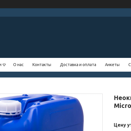
и
О нас
Контакты
Доставка и оплата
Анкеты
С
Неок
Micro
Цену у