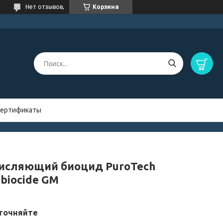
Нет отзывов,
Корзина
ертификаты
исляющий биоцид PuroTech
biocide GМ
точняйте