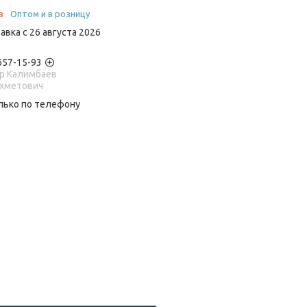
з
Оптом и в розницу
авка с 26 августа 2026
 657-15-93
р Калимбаев
Ахметович
лько по телефону