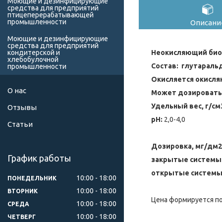
Моющие и дезинфицирующие
средства для предприятий
птицеперерабатывающей
промышленности
Описани
Моющие и дезинфицирующие
средства для предприятий
Неокисляющий би
кондитерской и
хлебобулочной
Состав: глутараль
промышленности
Окисляется окисля
О нас
Может дозировать
Удельный вес, г/см
Отзывы
pH:
2,0-4,0
Статьи
Дозировка, мг/дм2
График работы
закрытые системы:
открытые системы
10:00
18:00
ПОНЕДЕЛЬНИК
10:00
18:00
ВТОРНИК
Цена формируется по
10:00
18:00
СРЕДА
10:00
18:00
ЧЕТВЕРГ