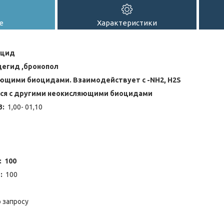
е
Характеристики
оцид
дегид ,бронопол
ющими биоцидами. Взаимодействует с -NH2, Н2S
ся с другими неокисляющими биоцидами
3:
1,00- 01,10
 100
:
100
 запросу