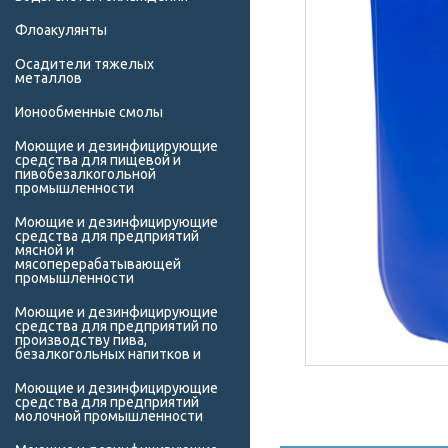
Флоакулянты
Осадители тяжелых
металлов
Ионообменные смолы
Моющие и дезинфицирующие
средства для пищевой и
пивобезалкогольной
промышленности
Моющие и дезинфицирующие
средства для предприятий
мясной и
мясоперерабатывающей
промышленности
Моющие и дезинфицирующие
средства для предприятий по
производству пива,
безалкогольных напитков и
Моющие и дезинфицирующие
средства для предприятий
молочной промышленности