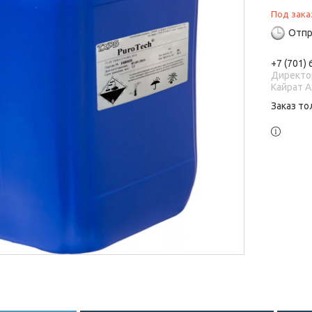
Под зака
Отпр
+7 (701)
Директо
Кайрат 
Заказ то