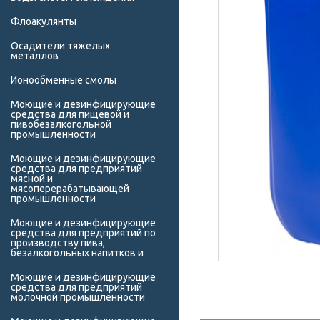
Флоакулянты
Осадители тяжелых
металлов
Ионообменные смолы
Моющие и дезинфицирующие
средства для пищевой и
пивобезалкогольной
промышленности
Моющие и дезинфицирующие
средства для предприятий
мясной и
мясоперерабатывающей
промышленности
Моющие и дезинфицирующие
средства для предприятий по
производству пива,
безалкогольных напитков и
Моющие и дезинфицирующие
средства для предприятий
молочной промышленности