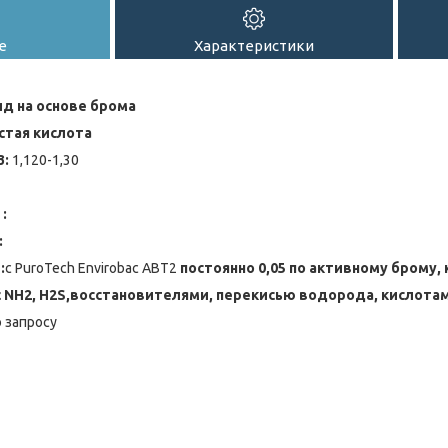
е
Характеристики
д на основе брома
стая кислота
3:
1,120-1,30
:
:
:
c PuroTech Envirobac ABT2
постоянно 0,05 по активному брому, 
 NH2, H2S,восстановителями, перекисью водорода, кислота
 запросу