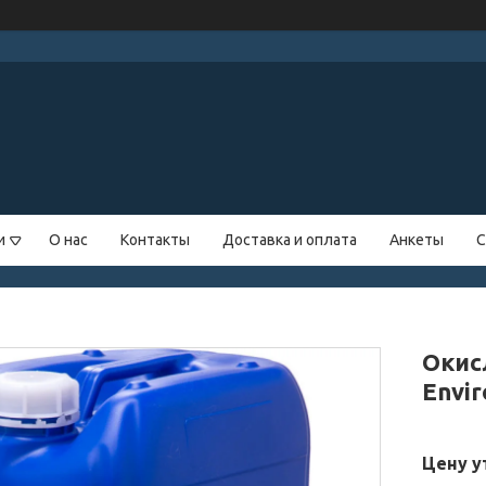
и
О нас
Контакты
Доставка и оплата
Анкеты
С
Окис
Envir
Цену у