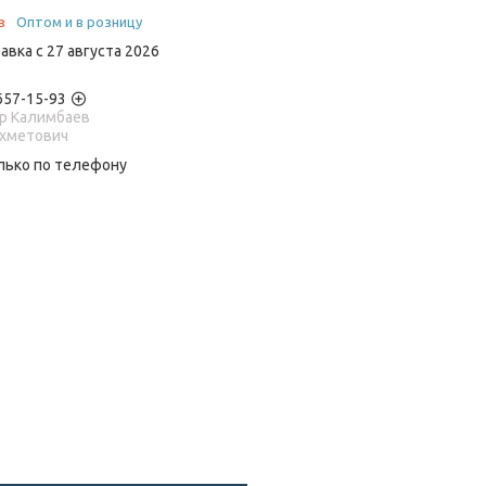
з
Оптом и в розницу
авка с 27 августа 2026
 657-15-93
р Калимбаев
Ахметович
лько по телефону