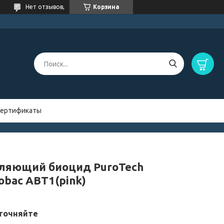
Нет отзывов,
Корзина
ертификаты
ляющий биоцид PuroTech
obac ABT1(pink)
точняйте