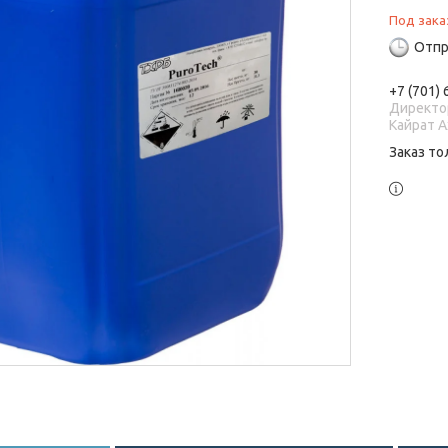
Под зака
Отпр
+7 (701)
Директо
Кайрат 
Заказ то